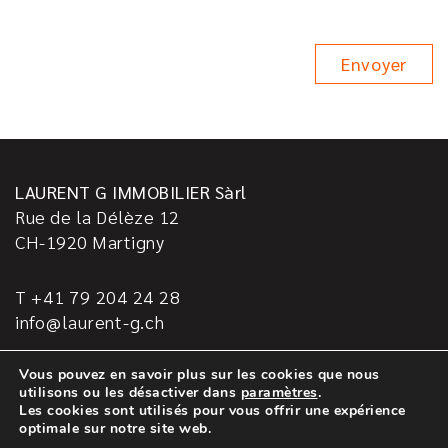
LAURENT G IMMOBILIER Sàrl
Rue de la Délèze 12
CH-1920
Martigny
T +41 79 204 24 28
info@laurent-g.ch
Vous pouvez en savoir plus sur les cookies que nous
utilisons ou les désactiver dans
paramètres
.
Les cookies sont utilisés pour vous offrir une expérience
casasoft.ch
© All rights reserved.
optimale sur notre site web.
Mentions Légales
Protection Des Données