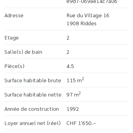
89d7-069ae14c7a06
Adresse
Rue du Village 16
1908 Riddes
Etage
2
Salle(s) de bain
2
Pièce(s)
4.5
2
Surface habitable brute
115 m
2
Surface habitable nette
97 m
Année de construction
1992
Loyer annuel net (réel)
CHF 1'650.–