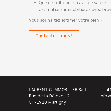
Que ce soit pour un avis de valeur 
estimations immobilières avec breve
Vous souhaitez estimer votre bien ?
Contactez-nous !
LAURENT G IMMOBILIER Sàrl
T +41
Rue de la Délèze 12
info@
CH-1920
Martigny