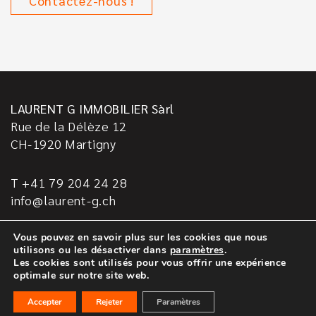
Contactez-nous !
LAURENT G IMMOBILIER Sàrl
Rue de la Délèze 12
CH-1920
Martigny
T +41 79 204 24 28
info@laurent-g.ch
Vous pouvez en savoir plus sur les cookies que nous
utilisons ou les désactiver dans
paramètres
.
Les cookies sont utilisés pour vous offrir une expérience
casasoft.ch
© All rights reserved.
optimale sur notre site web.
Mentions Légales
Protection Des Données
Accepter
Rejeter
Paramètres